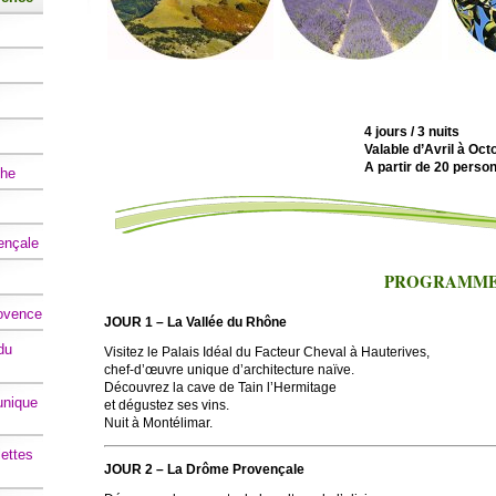
4 jours / 3 nuits
Valable d’Avril à Oct
A partir de 20 perso
che
ençale
PROGRAMM
rovence
JOUR 1 – La Vallée du Rhône
du
Visitez le Palais Idéal du Facteur Cheval à Hauterives,
chef-d’œuvre unique d’architecture naïve.
Découvrez la cave de Tain l’Hermitage
 unique
et dégustez ses vins.
Nuit à Montélimar.
ettes
JOUR 2 – La Drôme Provençale