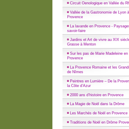
Circuit Oenologique en Vallée du R
Vallée de la Gastronomie de Lyon à
Provence
La lavande en Provence - Paysage
savoir-faire
Jardins et Art de vivre au XIX siècl
Grasse à Menton
Sur les pas de Marie Madeleine en
Provence
La Provence Romaine et les Grand
de Nîmes
Peintres en Lumière – De la Prove
la Côte d’Azur
2000 ans d’histoire en Provence
La Magie de Noël dans la Drôme
Les Marchés de Noël en Provence
Traditions de Noël en Drôme Prove