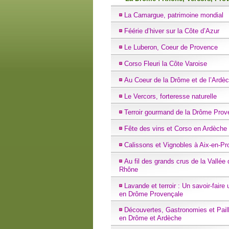
La Camargue, patrimoine mondial
Féérie d’hiver sur la Côte d’Azur
Le Luberon, Coeur de Provence
Corso Fleuri la Côte Varoise
Au Coeur de la Drôme et de l’Ardè
Le Vercors, forteresse naturelle
Terroir gourmand de la Drôme Prov
Fête des vins et Corso en Ardèche
Calissons et Vignobles à Aix-en-P
Au fil des grands crus de la Vallée 
Rhône
Lavande et terroir : Un savoir-faire
en Drôme Provençale
Découvertes, Gastronomies et Paill
en Drôme et Ardèche