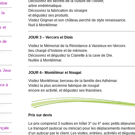
Découvrez les secrets de la culture de l’olivier,
hône
arbre emblématique.
Découvrez la fabrication du vinaigre
 la
et dégustez ses produits.
Visitez Grignan et son château perché de style renaissance.
Nuit à Montélimar.
s et
JOUR 3 – Vercors et Diois
e de
Visitez le Mémorial de la Résistance à Vassieux-en-Vercors
lieu chargé d’histoire et de mémoire.
Découvrez et dégustez la Clairette à la cave de Die.
Nuitée à Montélimar.
s Jeux
JOUR 4– Montélimar et Nougat
Visitez Montélimar, berceau de la famille des Adhémar.
nce à
Visitez la plus ancienne fabrique de nougat
encore en activité, et dégustez ses friandises.
Prix sur devis
Le prix comprend 3 nuitées en hôtel 3* ou 4* avec petits déjeune
nçale
Le transport (autocar ou minicar) pour les déplacements mentio
d’un autocar par le client. Les visites, entrées, activités et dég