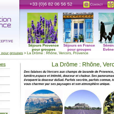
+33 (0)6 82 06 56 52
Contact
Séjours Provence
Séjours en France
Sémina
pour groupes
pour groupes
Evène
 pour groupes
> La Drôme : Rhône, Vercors, Provence
La Drôme : Rhône, Ver
pes
Des falaises du Vercors aux champs de lavande de Provence, 
lumière,espace et intimité, douceur et chaleur. Ses panoramas
évoquent la douceur duSud. Parfois secrète, parfois connue, t
vous charmer par ses paysages et son atmosphère unique.
vence