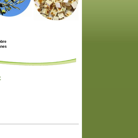
obre
nnes
E