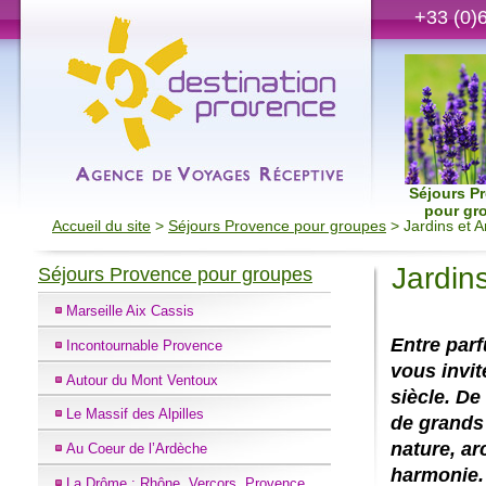
+33 (0)
Séjours P
pour gr
Accueil du site
>
Séjours Provence pour groupes
> Jardins et A
Jardins
Séjours Provence pour groupes
Marseille Aix Cassis
Entre parf
Incontournable Provence
vous invit
Autour du Mont Ventoux
siècle. De
Le Massif des Alpilles
de grands 
nature, ar
Au Coeur de l’Ardèche
harmonie.
La Drôme : Rhône, Vercors, Provence