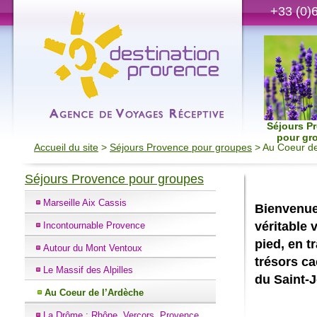
+33 (0)
Séjours P
pour gr
Accueil du site
>
Séjours Provence pour groupes
> Au Coeur de
Séjours Provence pour groupes
Marseille Aix Cassis
Bienvenue 
véritable 
Incontournable Provence
pied, en t
Autour du Mont Ventoux
trésors ca
Le Massif des Alpilles
du Saint-
Au Coeur de l’Ardèche
La Drôme : Rhône, Vercors, Provence