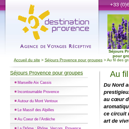
+33 (0)
Séjours P
pour gr
Accueil du site
>
Séjours Provence pour groupes
> Au fil des g
Au fi
Séjours Provence pour groupes
Marseille Aix Cassis
Du Nord au
prestigieu
Incontournable Provence
au cœur d
Autour du Mont Ventoux
aromatiqu
Le Massif des Alpilles
ce circuit
Au Coeur de l’Ardèche
art de vivr
La Drôme : Rhône, Vercors, Provence