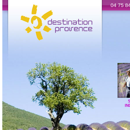
04 75 8
IN